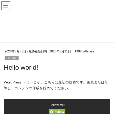
コ
ナ
ン
ビ
テ
ゲ
ン
ー
お問い合わせ
ツ
シ
へ
ョ
ス
ン
HOME
お問い合わせ
未分類
Hello world!
キ
に
ッ
移
プ
動
2020年8月31日
/ 最終更新日時 :
2020年8月31日
1998belle.aile
未分類
Hello world!
WordPress へようこそ。こちらは最初の投稿です。編集または削
除し、コンテンツ作成を始めてください。
Follow me!